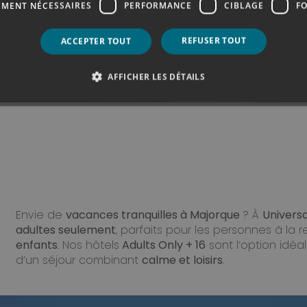
EMENT NÉCESSAIRES
PERFORMANCE
CIBLAGE
F
REFUSER TOUT
ACCEPTER TOUT
X GARANTI !
Profitez de plus d’avantages en réservant sur 
AFFICHER LES DÉTAILS
Envie de
vacances tranquilles à Majorque
? À
Univers
adultes seulement
, parfaits pour les personnes à la
enfants
. Nos hôtels
Adults Only + 16
sont l’option idé
d’un séjour combinant
calme et loisirs
.