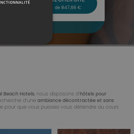
ONCTIONNALITÉ
847,66 €
de
GERMAN
ENGLISH
notre site
al Beach Hotels
, nous disposons d’
hôtels pour
 recherche d’une
ambiance décontractée et sans
ale pour que vous puissiez vous détendre au cours