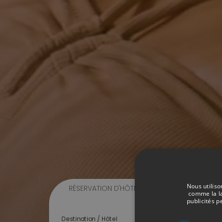
Nous utiliso
RÉSERVATION D'HÔTEL
RÉSERVER MON T
comme la la
publicités p
Destination / Hôtel