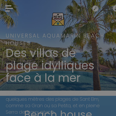
UNIVERSAL AQUAMARIN BEACH
HOUSES
Des villas de
plage idylliques
face à la mer
Des logements pour les vacances situés à
quelques mètres des plages de Sant Elm,
comme sa Gran ou sa Petita, et en pleine
Beach house
Beach house
Serra de Tramuntana.