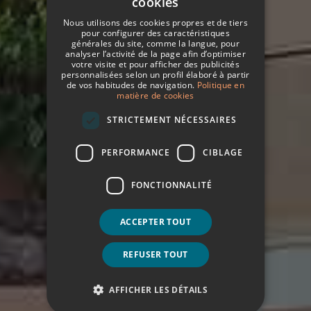
cookies
SPANISH
Nous utilisons des cookies propres et de tiers
ITALIAN
pour configurer des caractéristiques
générales du site, comme la langue, pour
analyser l’activité de la page afin d’optimiser
FRENCH
votre visite et pour afficher des publicités
personnalisées selon un profil élaboré à partir
GERMAN
de vos habitudes de navigation.
Politique en
matière de cookies
ENGLISH
STRICTEMENT NÉCESSAIRES
PERFORMANCE
CIBLAGE
FONCTIONNALITÉ
ACCEPTER TOUT
REFUSER TOUT
AFFICHER LES DÉTAILS