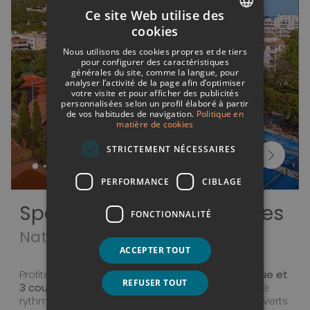
Ce site Web utilise des
cookies
SPANISH
Nous utilisons des cookies propres et de tiers
ITALIAN
pour configurer des caractéristiques
générales du site, comme la langue, pour
analyser l’activité de la page afin d’optimiser
FRENCH
votre visite et pour afficher des publicités
personnalisées selon un profil élaboré à partir
GERMAN
de vos habitudes de navigation.
Politique en
matière de cookies
ENGLISH
STRICTEMENT NÉCESSAIRES
PERFORMANCE
CIBLAGE
Sports et Vacances Actives
FONCTIONNALITÉ
Nature et Détente
ACCEPTER TOUT
Profitez de nos
6 courts de tennis en terre battue et
REFUSER TOUT
3 courts de paddle
, où vous pouvez jouer à votre
rythme ou prendre des cours professionnels, ouverts