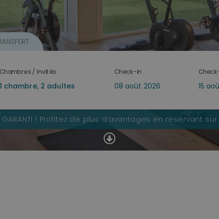
RANSFERT
Chambres / Invités
Check-in
Check
X GARANTI !
Profitez de plus d’avantages en réservant sur 