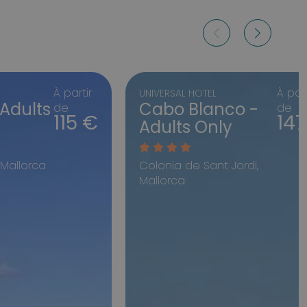
À partir
À part
UNIVERSAL HOTEL
Adults
Cabo Blanco -
de
de
115 €
147
Adults Only
 Mallorca
Colonia de Sant Jordi,
Mallorca