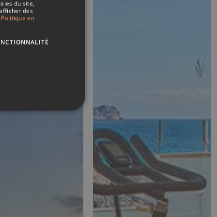
ales du site,
SPANISH
afficher des
Politique en
ITALIAN
FRENCH
ONCTIONNALITÉ
GERMAN
ENGLISH