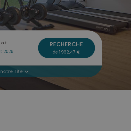
-out
RECHERCHE
1 962,47 €
de
notre site