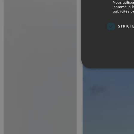
Nous utiliso
comme la la
publicités p
STRICT