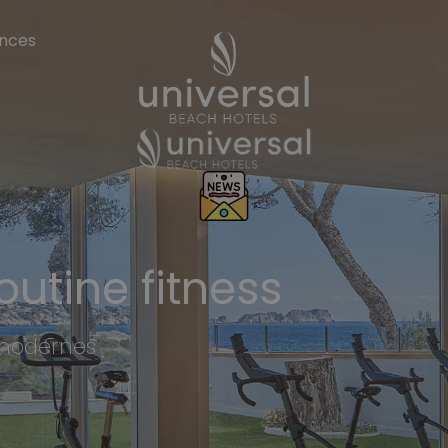
ences
outine fitness
t modernes