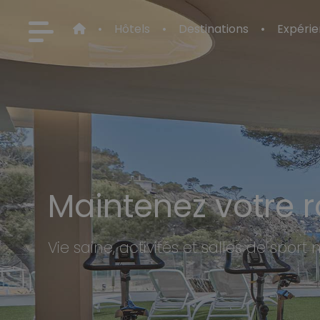
Hôtels
Destinations
Expéri
Maintenez votre r
Vie saine, activités et salles de spor