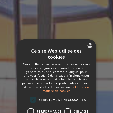
Ce site Web utilise des
cookies
SPANISH
Nous utilisons des cookies propres et de tiers
ITALIAN
pour configurer des caractéristiques
générales du site, comme la langue, pour
analyser l’activité de la page afin d’optimiser
FRENCH
votre visite et pour afficher des publicités
personnalisées selon un profil élaboré à partir
GERMAN
de vos habitudes de navigation.
Politique en
matière de cookies
ENGLISH
STRICTEMENT NÉCESSAIRES
PERFORMANCE
CIBLAGE