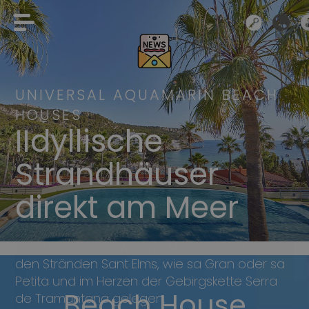
UNIVERSAL AQUAMARIN BEACH
HOUSES
IIdyllische
Strandhäuser
direkt am Meer
Ferienhäuser nur wenige Meter entfernt von
den Stränden Sant Elms, wie sa Gran oder sa
Petita und im Herzen der Gebirgskette Serra
Beach House
Beach house
de Tramuntana gelegen.