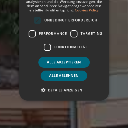
analysieren und die Werbung anzuzeigen, die
GERMAN
dem anhand Ihrer Navigationsgewohnheiten
erstellten Profil entspricht.
Cookies Policy
ENGLISH
UNBEDINGT ERFORDERLICH
PERFORMANCE
TARGETING
FUNKTIONALITÄT
ALLE AKZEPTIEREN
ALLE ABLEHNEN
DETAILS ANZEIGEN