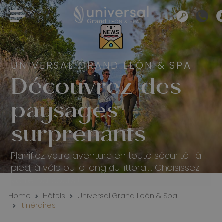
UNIVERSAL GRAND LEÓN & SPA
Découvrez des
paysages
surprenants
Planifiez votre aventure en toute sécurité : à
pied, à vélo ou le long du littoral… Choisissez
votre parcours !
Home
Hôtels
Universal Grand León & Spa
Itinéraires