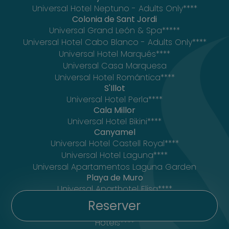
Universal Hotel Neptuno - Adults Only****
Colonia de Sant Jordi
Universal Grand León & Spa*****
Universal Hotel Cabo Blanco - Adults Only****
Universal Hotel Marqués****
Universal Casa Marquesa
Universal Hotel Romántica****
S'Illot
Universal Hotel Perla****
Cala Millor
Universal Hotel Bikini****
Canyamel
Universal Hotel Castell Royal****
Universal Hotel Laguna****
Universal Apartamentos Laguna Garden
Playa de Muro
Universal Aparthotel Elisa****
Formentera
Reserver
Mar Suites Formentera by Universal Beach
Hotels****