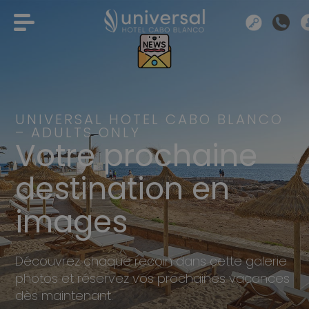
UNIVERSAL HOTEL CABO BLANCO
– ADULTS ONLY
Votre prochaine
destination en
images
Découvrez chaque recoin dans cette galerie
photos et réservez vos prochaines vacances
dès maintenant.