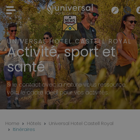
UNIVERSAL HOTEL CASTELL ROYAL
Activité, sport et
santé
Si le contact avec la nature vous ressource,
voici le cadre idéal pour vos activités.
Home
Hôtels
Universal Hotel Castell Royal
Itinéraires