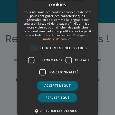
cookies
Travailler avec nous
SPANISH
Nous utilisons des cookies propres et de tiers
ITALIAN
pour configurer des caractéristiques
générales du site, comme la langue, pour
analyser l’activité de la page afin d’optimiser
FRENCH
votre visite et pour afficher des publicités
personnalisées selon un profil élaboré à partir
GERMAN
Restons connectés !
de vos habitudes de navigation.
Politique en
matière de cookies
ENGLISH
STRICTEMENT NÉCESSAIRES
Inscrivez-vous gratuitement à notre
newsletter et découvrez tout ce qui se passe
PERFORMANCE
CIBLAGE
dans nos hôtels
S’abonner
FONCTIONNALITÉ
N’oubliez pas de nous suivre sur les réseaux
sociaux
ACCEPTER TOUT
REFUSER TOUT
AFFICHER LES DÉTAILS