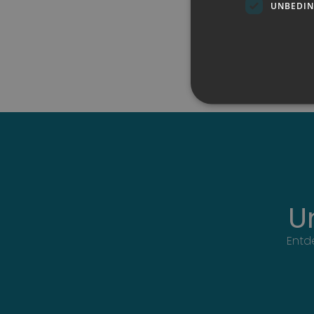
UNBEDIN
U
Entd