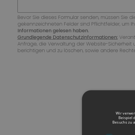
Bevor Sie dieses Formular senden, müssen Sie die
gekennzeichneten Felder sind Pflichtfelder, um I
Informationen gelesen haben.
Grundlegende Datenschutzinformationen:
Verantw
Anfrage, die Verwaltung der Website-Sicherheit u
berichtigen und zu löschen, sowie andere Rechte
Wir verwen
Beispiel 
Besuchs zu 