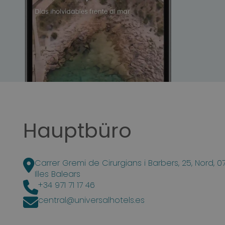
Hauptbüro
Öffnet in neuem Tab
Carrer Gremi de Cirurgians i Barbers, 25, Nord, 
Illes Balears
Öffnet in neuem Tab
+34 971 71 17 46
Öffnet in neuem Tab
central@universalhotels.es