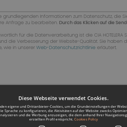
 grundlegenden Informationen zum Datenschutz, die Sie w
hre Anfrage zu bearbeiten.
Durch das Klicken auf die Send
ortlich für die Datenverarbeitung ist die CIA HOTELERA SA
nd die Verbesserung der Website-Qualität. Sie haben das
, wie in unserer
Web-Datenschutzrichtlinie
erläutert.
Diese Webseite verwendet Cookies.
den eigene und Drittanbieter-Cookies, um die Grundeinstellungen der Webs
die Sprache zu konfigurieren, die Aktivitäten auf der Website zwecks Optimie
analysieren und die Werbung anzuzeigen, die dem anhand Ihrer Navigations
erstellten Profil entspricht.
Cookies Policy