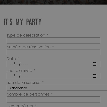
IT'S MY PARTY
Type de célébration
*
Numéro de réservation
*
Date
*
Jour d'arrivée
*
Lieu de la surprise
*
Nombre de personnes
*
Demandé par
*