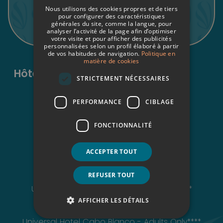
Nous utilisons des cookies propres et de tiers
ITALIAN
pour configurer des caractéristiques
S'inscrire
générales du site, comme la langue, pour
analyser l’activité de la page afin d’optimiser
FRENCH
votre visite et pour afficher des publicités
personnalisées selon un profil élaboré à partir
GERMAN
de vos habitudes de navigation.
Politique en
matière de cookies
ENGLISH
Hôtels à Majorque et Formentera
STRICTEMENT NÉCESSAIRES
Sant Elm
Universal Aparthotel Don Camilo****
PERFORMANCE
CIBLAGE
Universal Hotel Aquamarin****
Universal Aquamarin Beach Houses
FONCTIONNALITÉ
Peguera
Universal Hotel Lido Park & Spa****
ACCEPTER TOUT
Magaluf
Hotel Florida Magaluf****
REFUSER TOUT
Playa de Palma
Universal Hotel Neptuno - Adults Only****
Colonia de Sant Jordi
AFFICHER LES DÉTAILS
Universal Grand León & Spa*****
Universal Hotel Cabo Blanco - Adults Only****