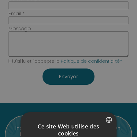
Email
*
Message
J'ai lu et j'accepte la
Politique de confidentialité*
Ce site Web utilise des
Inscrivez-vous à notre lettre d'information.
cookies
Découvrez toute l'actualité d'Universal.
SPANISH