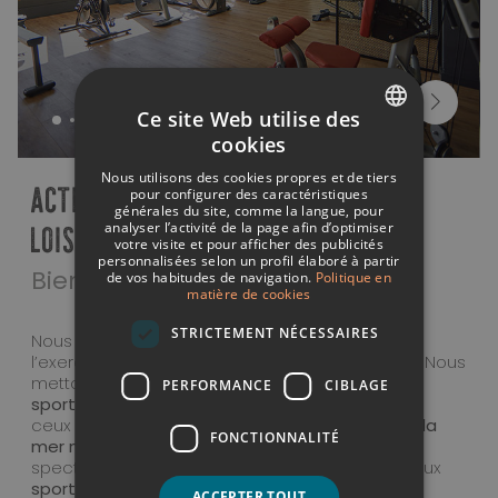
Ce site Web utilise des
cookies
SPANISH
Nous utilisons des cookies propres et de tiers
ACTIVITÉS SPORTIVES ET AUTRES
ITALIAN
pour configurer des caractéristiques
générales du site, comme la langue, pour
analyser l’activité de la page afin d’optimiser
LOISIRS
FRENCH
votre visite et pour afficher des publicités
personnalisées selon un profil élaboré à partir
GERMAN
Bien plus que des vacances
de vos habitudes de navigation.
Politique en
matière de cookies
ENGLISH
STRICTEMENT NÉCESSAIRES
Nous savons que, pour certains d’entre vous,
l’exercice physique ne prend pas de vacances. Nous
mettons donc à votre disposition notre
salle de
PERFORMANCE
CIBLAGE
sport moderne
et bien équipée. Si vous êtes de
ceux qui préfèrent garder la forme au grand air,
la
FONCTIONNALITÉ
mer n’est qu’à un pas
, avec deux plages
spectaculaires où vous pourrez vous adonner aux
sports nautiques
de votre choix.
ACCEPTER TOUT