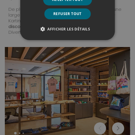
De plus, Magaluf est le paradis des loisirs, avec une
REFUSER TOUT
large gamme d’activités telles que le circuit Go-
Karting, des
parcs aquatiques et les meilleures
discothèques
, le tout à proximité immédiate.
AFFICHER LES DÉTAILS
Divertissement et aventure garantis !