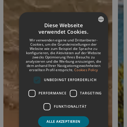
Diese Webseite
verwendet Cookies.
SPANISH
Wir verwenden eigene und Drittanbieter-
ITALIAN
Cookies, um die Grundeinstellungen der
Website wie zum Beispiel die Sprache zu
konfigurieren, die Aktivitäten auf der Website
FRENCH
zwecks Optimierung Ihres Besuchs zu
analysieren und die Werbung anzuzeigen, die
GERMAN
dem anhand Ihrer Navigationsgewohnheiten
erstellten Profil entspricht.
Cookies Policy
ENGLISH
UNBEDINGT ERFORDERLICH
PERFORMANCE
TARGETING
FUNKTIONALITÄT
ALLE AKZEPTIEREN