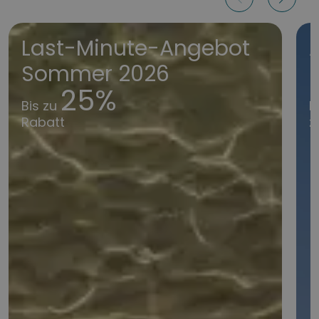
Last-Minute-Angebot
Sommer 2026
25%
Bis zu
B
Rabatt
z