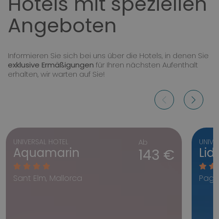
Hotels mit speziellen
Angeboten
Informieren Sie sich bei uns über die Hotels, in denen Sie
exklusive Ermäßigungen
für Ihren nächsten Aufenthalt
erhalten, wir warten auf Sie!
UNIVERSAL HOTEL
Ab
UNIVE
Aquamarin
Lid
143 €
Sant Elm, Mallorca
Pagu