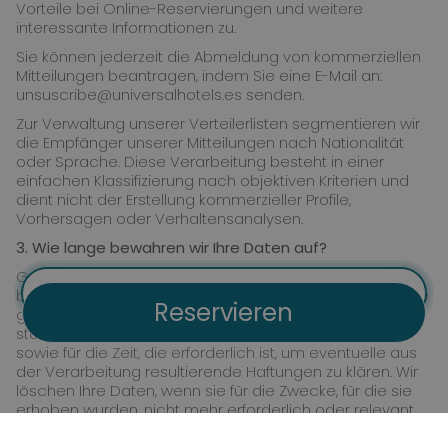
Vorteile bei Online-Reservierungen und weitere
interessante Informationen zu.
Sie können jederzeit die Abmeldung von kommerziellen
Mitteilungen beantragen, indem Sie eine E-Mail an:
unsuscribe@universalhotels.es senden.
Zur Verwaltung unserer Verteilerlisten segmentieren wir
die Empfänger unserer Mitteilungen nach Nationalität
oder Sprache. Diese Verarbeitung besteht in einer
einfachen Klassifizierung nach objektiven Kriterien und
dient nicht der Erstellung kommerzieller Profile,
Vorhersagen oder Verhaltensanalysen.
3.
Wie lange bewahren wir Ihre Daten auf?
Generell speichern wir Ihre Daten für die Dauer der
Flug + Hotel
bestehenden Beziehung mit uns und in jedem Fall für die
Reservieren
gesetzlich vorgeschriebenen Fristen, beispielsweise in
steuerlichen und buchhalterischen Angelegenheiten,
sowie für die Zeit, die erforderlich ist, um eventuelle aus
der Verarbeitung resultierende Haftungen zu klären. Wir
löschen Ihre Daten, wenn sie für die Zwecke, für die sie
erhoben wurden, nicht mehr erforderlich oder relevant
sind. Daten, die für kommerzielle Zwecke verarbeitet
werden, werden aufbewahrt, bis Sie deren Löschung