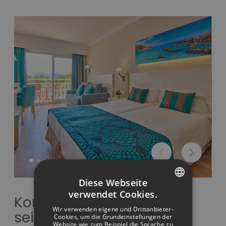
Diese Webseite
verwendet Cookies.
Komfortzimmer mit
SPANISH
Wir verwenden eigene und Drittanbieter-
seitlichem Meerblick
ITALIAN
Cookies, um die Grundeinstellungen der
Website wie zum Beispiel die Sprache zu