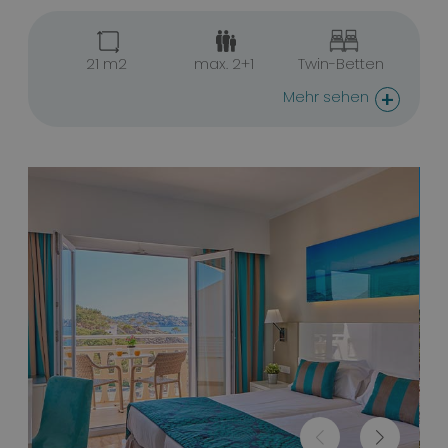
21 m2
max. 2+1
Twin-Betten
+
Mehr sehen