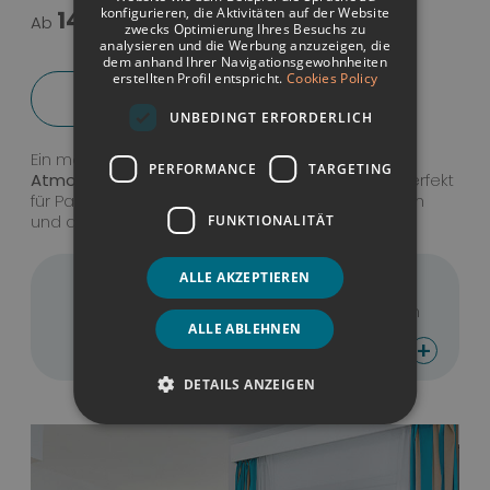
konfigurieren, die Aktivitäten auf der Website
145 €
FRENCH
Ab
zwecks Optimierung Ihres Besuchs zu
analysieren und die Werbung anzuzeigen, die
GERMAN
dem anhand Ihrer Navigationsgewohnheiten
erstellten Profil entspricht.
Cookies Policy
ENGLISH
Zimmer buchen
Komfortzimmer mit seitlichem Me
UNBEDINGT ERFORDERLICH
Ein modernes Design und eine
einladende
PERFORMANCE
TARGETING
Atmosphäre
erwarten Sie. Diese Zimmer sind perfekt
für Paare, bieten die
Entspannung
, die Sie suchen
und alle Annehmlichkeiten, die Sie benötigen.
FUNKTIONALITÄT
ALLE AKZEPTIEREN
27 m2
max. 3
Twin-Betten
ALLE ABLEHNEN
+
Mehr sehen
DETAILS ANZEIGEN