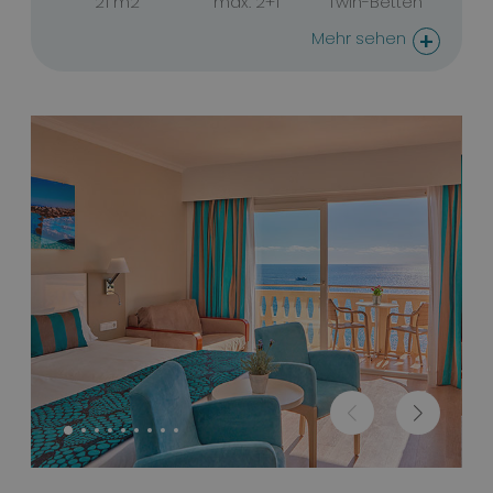
21 m2
max. 2+1
Twin-Betten
+
Mehr sehen