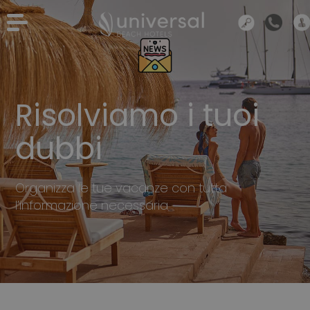
Risolviamo i tuoi
dubbi
Organizza le tue vacanze con tutta
l’informazione necessaria