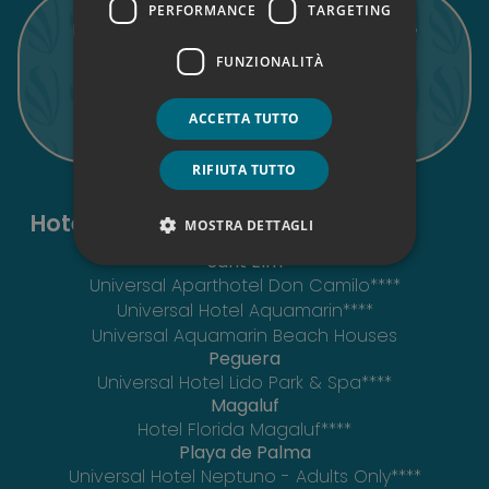
PERFORMANCE
TARGETING
Iscriviti alla nostra newsletter. Scoprite
tutte le ultime novità di Universal.
FUNZIONALITÀ
Iscrivimi
ACCETTA TUTTO
RIFIUTA TUTTO
Hotel a Maiorca e Formentera
MOSTRA DETTAGLI
Sant Elm
Universal Aparthotel Don Camilo****
Universal Hotel Aquamarin****
Universal Aquamarin Beach Houses
Peguera
Universal Hotel Lido Park & Spa****
Magaluf
Hotel Florida Magaluf****
Playa de Palma
Universal Hotel Neptuno - Adults Only****