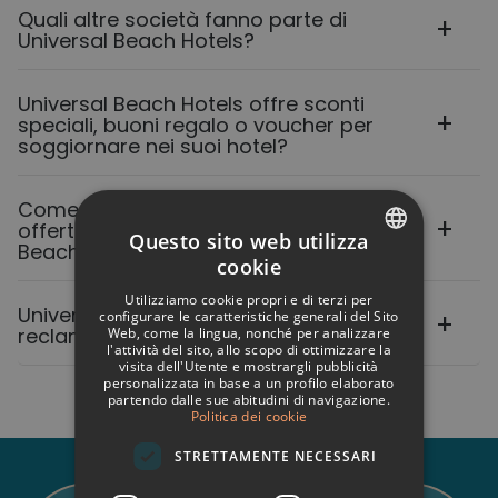
Quali altre società fanno parte di
Universal Beach Hotels?
Universal Beach Hotels offre sconti
speciali, buoni regalo o voucher per
soggiornare nei suoi hotel?
Come posso essere informato sulle
offerte di lavoro presso gli Universal
Questo sito web utilizza
Beach Hotels?
cookie
SPANISH
Utilizziamo cookie propri e di terzi per
Universal Beach Hotels ha un canale di
ITALIAN
configurare le caratteristiche generali del Sito
reclamo?
Web, come la lingua, nonché per analizzare
l'attività del sito, allo scopo di ottimizzare la
FRENCH
visita dell'Utente e mostrargli pubblicità
personalizzata in base a un profilo elaborato
GERMAN
partendo dalle sue abitudini di navigazione.
Politica dei cookie
ENGLISH
STRETTAMENTE NECESSARI