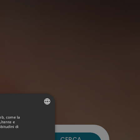
Web, come la
SPANISH
'Utente e
bitudini di
ITALIAN
-out
CERCA
FRENCH