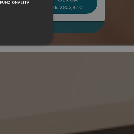
FUNZIONALITÀ
2.803,42 €
da
GERMAN
ENGLISH
stro sito