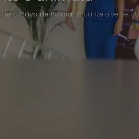
ronte a
Playa de Palma
. Vacanze diverse, co