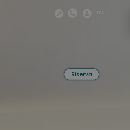
Si apre in una nuova sched
ITA
Riserva