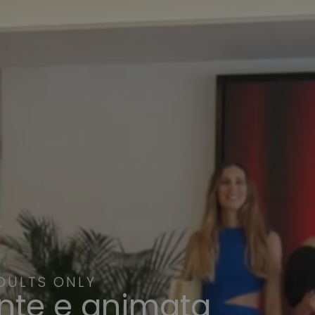
DULTS ONLY
ante e animata