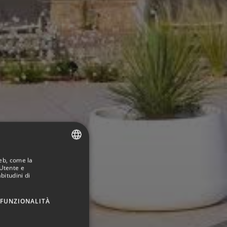
Web, come la
SPANISH
'Utente e
bitudini di
ITALIAN
FRENCH
FUNZIONALITÀ
GERMAN