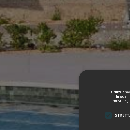
Utilizziamo
lingua, 
mostrargli
STRETT