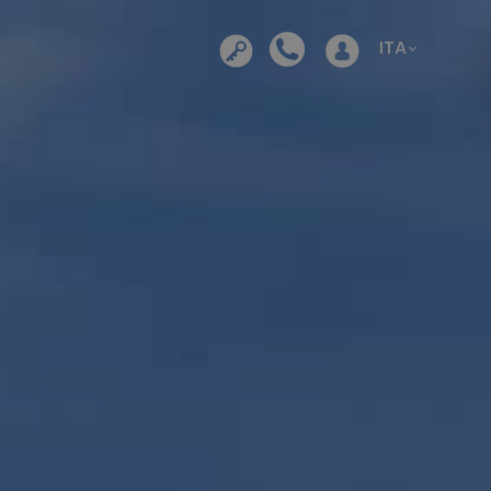
Si apre in una nuova sche
ITA