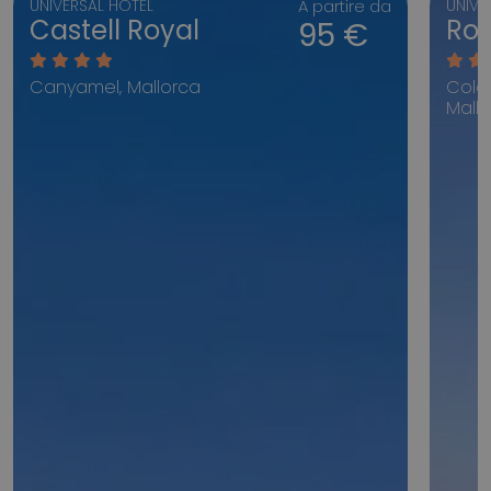
UNIVERSAL HOTEL
A partire da
UNIVE
Castell Royal
Ro
95 €
Canyamel, Mallorca
Colon
Mall