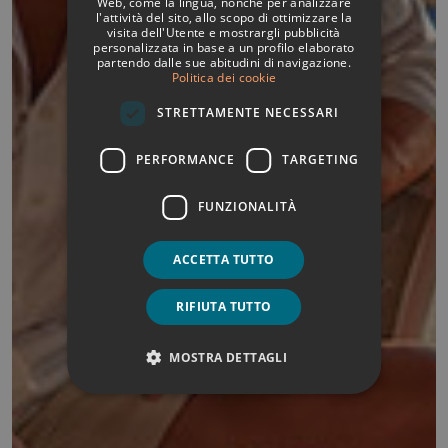
Web, come la lingua, nonché per analizzare
l'attività del sito, allo scopo di ottimizzare la
FRENCH
visita dell'Utente e mostrargli pubblicità
personalizzata in base a un profilo elaborato
GERMAN
partendo dalle sue abitudini di navigazione.
Politica dei cookie
ENGLISH
STRETTAMENTE NECESSARI
PERFORMANCE
TARGETING
FUNZIONALITÀ
ACCETTA TUTTO
RIFIUTA TUTTO
MOSTRA DETTAGLI