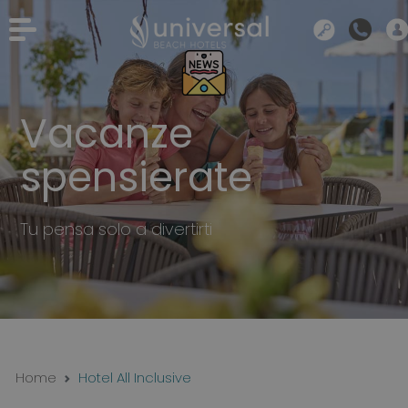
Vacanze
spensierate
Tu pensa solo a divertirti
Home
Hotel All Inclusive