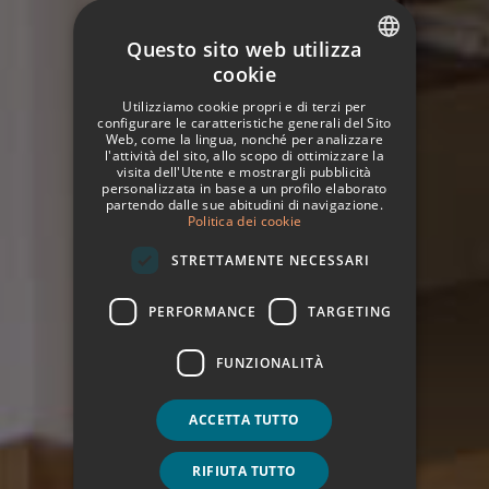
Questo sito web utilizza
cookie
SPANISH
Utilizziamo cookie propri e di terzi per
ITALIAN
configurare le caratteristiche generali del Sito
Web, come la lingua, nonché per analizzare
l'attività del sito, allo scopo di ottimizzare la
FRENCH
visita dell'Utente e mostrargli pubblicità
personalizzata in base a un profilo elaborato
GERMAN
partendo dalle sue abitudini di navigazione.
Politica dei cookie
ENGLISH
STRETTAMENTE NECESSARI
PERFORMANCE
TARGETING
FUNZIONALITÀ
ACCETTA TUTTO
RIFIUTA TUTTO