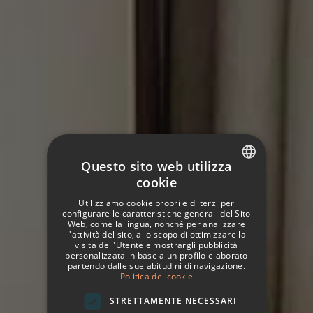
Questo sito web utilizza
cookie
SPANISH
Utilizziamo cookie propri e di terzi per
ITALIAN
configurare le caratteristiche generali del Sito
Web, come la lingua, nonché per analizzare
l'attività del sito, allo scopo di ottimizzare la
FRENCH
visita dell'Utente e mostrargli pubblicità
personalizzata in base a un profilo elaborato
GERMAN
partendo dalle sue abitudini di navigazione.
Politica dei cookie
ENGLISH
STRETTAMENTE NECESSARI