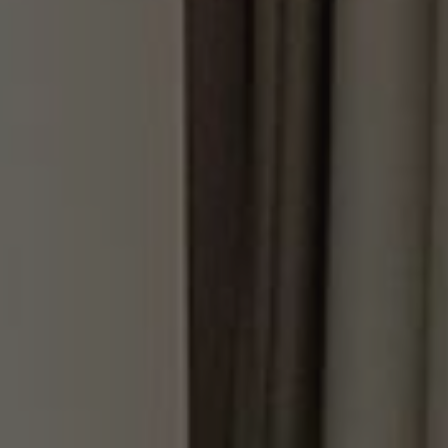
39 m2
max. 2
Letto King Size