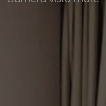
con vista mare
mare