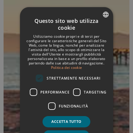
Questo sito web utilizza
cookie
SPANISH
Utilizziamo cookie propri e di terzi per
ITALIAN
configurare le caratteristiche generali del Sito
Web, come la lingua, nonché per analizzare
l'attività del sito, allo scopo di ottimizzare la
FRENCH
visita dell'Utente e mostrargli pubblicità
personalizzata in base a un profilo elaborato
GERMAN
partendo dalle sue abitudini di navigazione.
Politica dei cookie
ENGLISH
STRETTAMENTE NECESSARI
PERFORMANCE
TARGETING
FUNZIONALITÀ
ACCETTA TUTTO