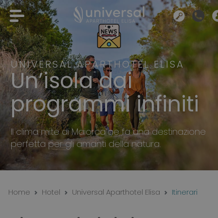
UNIVERSAL APARTHOTEL ELISA
Un’isola dai
programmi infiniti
Il clima mite di Maiorca ne fa una destinazione
perfetta per gli amanti della natura.
Home
Hotel
Universal Aparthotel Elisa
Itinerari