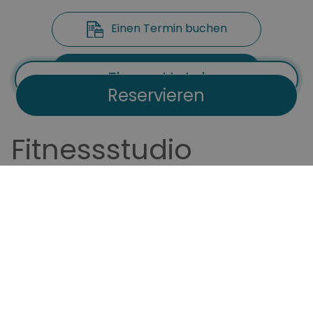
Einen Termin buchen
Broschüre herunterladen
Flug + Hotel
Reservieren
Fitnessstudio
Im Universal Hotel Aquamarin haben wir einen
Fitnessbereich mit atemberaubendem Blick
geschaffen, damit Sie auch während Ihres
wohlverdienten Urlaubs Ihren
Trainingsplan
fortsetzen
können.