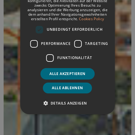
konfigurieren, die Aktivitäten auf der Website
FRENCH
zwecks Optimierung Ihres Besuchs zu
analysieren und die Werbung anzuzeigen, die
GERMAN
dem anhand Ihrer Navigationsgewohnheiten
erstellten Profil entspricht.
Cookies Policy
ENGLISH
UNBEDINGT ERFORDERLICH
PERFORMANCE
TARGETING
FUNKTIONALITÄT
ALLE AKZEPTIEREN
ALLE ABLEHNEN
DETAILS ANZEIGEN