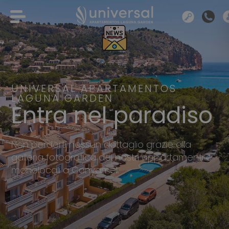
UNIVERSAL APARTAMENTOS
LAGUNA GARDEN
Entra nel paradiso
Non perderti nessun dettaglio grazie alla
galleria fotografica dei nostri appartamenti e
monolocali a Canyamel.