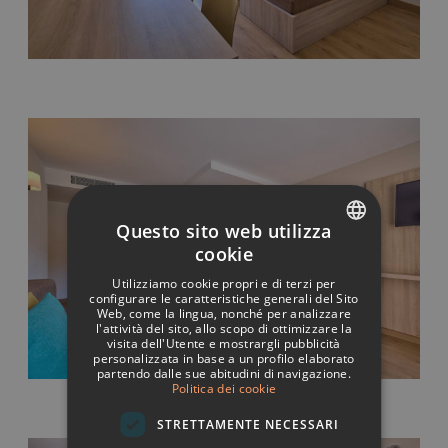
Questo sito web utilizza
cookie
SPANISH
Utilizziamo cookie propri e di terzi per
ITALIAN
configurare le caratteristiche generali del Sito
Web, come la lingua, nonché per analizzare
l'attività del sito, allo scopo di ottimizzare la
FRENCH
visita dell'Utente e mostrargli pubblicità
personalizzata in base a un profilo elaborato
GERMAN
partendo dalle sue abitudini di navigazione.
Politica dei cookie
ENGLISH
STRETTAMENTE NECESSARI