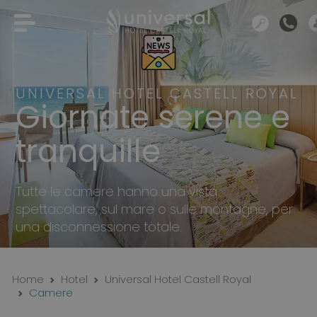
UNIVERSAL HOTEL CASTELL ROYAL
Giornate serene e
tranquille
Tutte le camere hanno una vista
spettacolare, sul mare o sulle montagne, per
una disconnessione totale.
Home
Hotel
Universal Hotel Castell Royal
Camere