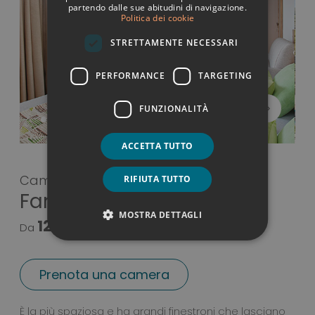
GERMAN
partendo dalle sue abitudini di navigazione.
Politica dei cookie
ENGLISH
STRETTAMENTE NECESSARI
PERFORMANCE
TARGETING
FUNZIONALITÀ
ACCETTA TUTTO
Camera
RIFIUTA TUTTO
Familiare
MOSTRA DETTAGLI
125 €
Da
Prenota una camera
Camera Familiare
È la più spaziosa e ha grandi finestroni che lasciano