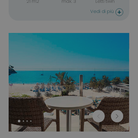
21 m2
max. 3
Letti twin
+
Vedi di più